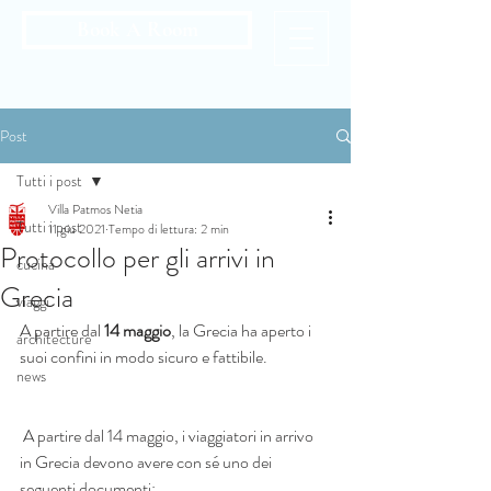
Book A Room
Post
Tutti i post
Villa Patmos Netia
Tutti i post
11 giu 2021
Tempo di lettura: 2 min
Protocollo per gli arrivi in ​​
cucina
Grecia
viaggi
A partire dal 
14 maggio
, la Grecia ha aperto i 
architecture
suoi confini in modo sicuro e fattibile.
news
 A partire dal 14 maggio, i viaggiatori in arrivo 
in Grecia devono avere con sé uno dei 
seguenti documenti: