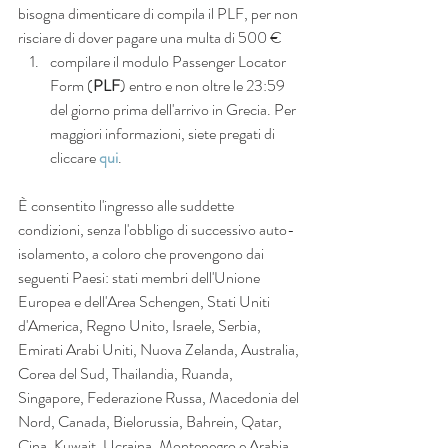
bisogna dimenticare di compila il PLF, per non 
risciare di dover pagare una multa di 500 €
compilare il modulo Passenger Locator 
Form (
PLF
) entro e non oltre le 23:59 
del giorno prima dell'arrivo in Grecia. Per 
maggiori informazioni, siete pregati di 
cliccare 
qui
.
È consentito l'ingresso alle suddette 
condizioni, senza l'obbligo di successivo auto-
isolamento, a coloro che provengono dai 
seguenti Paesi: stati membri dell'Unione 
Europea e dell'Area Schengen, Stati Uniti 
d'America, Regno Unito, Israele, Serbia, 
Emirati Arabi Uniti, Nuova Zelanda, Australia, 
Corea del Sud, Thailandia, Ruanda, 
Singapore, Federazione Russa, Macedonia del 
Nord, Canada, Bielorussia, Bahrein, Qatar, 
Cina, Kuwait, Ucraina, Montenegro e Arabia 