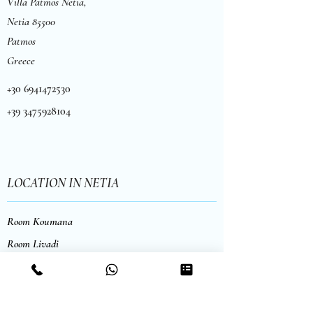
Villa Patmos Netia,
Netia 85500
Patmos
Greece
+30 6941472530
+39 3475928104
LOCATION IN NETIA
Room Koumana
Room Livadi
Studio Alikes
Studio Vaghia