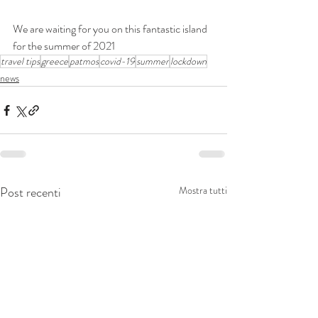
We are waiting for you on this fantastic island 
for the summer of 2021
travel tips
greece
patmos
covid-19
summer
lockdown
news
Post recenti
Mostra tutti