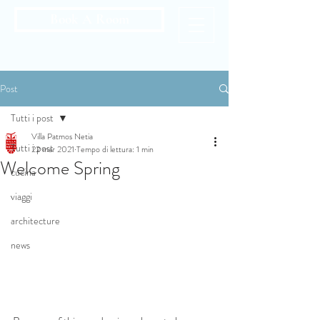
Book A Room
Post
Tutti i post
Villa Patmos Netia
Tutti i post
22 mar 2021
Tempo di lettura: 1 min
Welcome Spring
cucina
viaggi
architecture
news