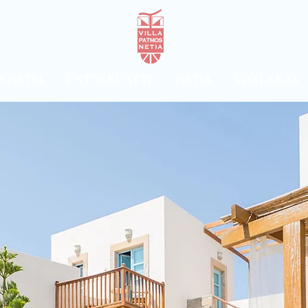
S NETIA
UNTERKÜNFTE
NETIA
XOXLAKAS