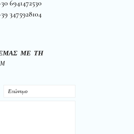
+30 6941472530
+39 3475928104
ΕΜΑΣ ΜΕ ΤΗ
RM