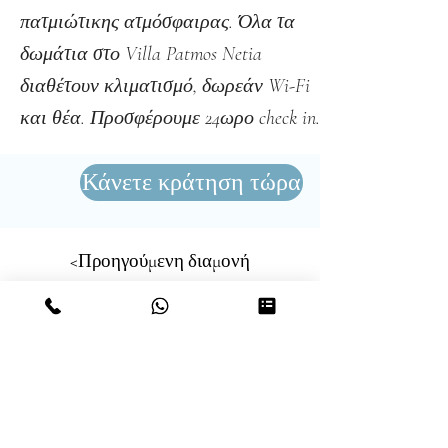
πατμιώτικης ατμόσφαιρας. Όλα τα
δωμάτια στο Villa Patmos Netia
διαθέτουν κλιματισμό, δωρεάν Wi-Fi
και θέα. Προσφέρουμε 24ωρο check in.
Κάνετε κράτηση τώρα
<Προηγούμενη διαμονή
Μεταγενέστερη διαμονή>
ΔΙΕΥΘΥΝΣΗ
ΕΠΙΚΟΙΝΩΝΙΑ
και
Villa Patmos Netia,